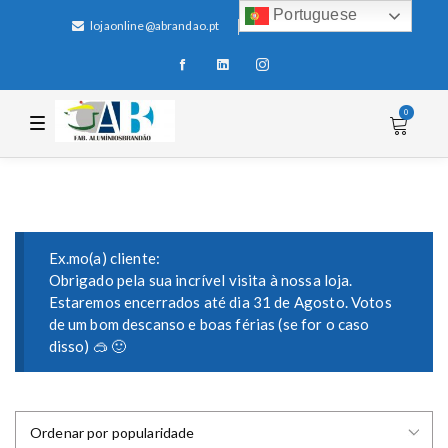
Portuguese
lojaonline@abrandao.pt
+351 256 600 100
0
T
o
g
g
l
e
n
a
v
i
Ex.mo(a) cliente:
g
Obrigado pela sua incrível visita à nossa loja.
a
Estaremos encerrados até dia 31 de Agosto. Votos
t
i
de um bom descanso e boas férias (se for o caso
o
disso) 🥽 🙂
n