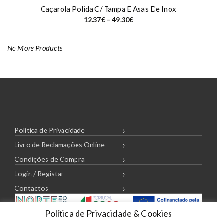
Caçarola Polida C/ Tampa E Asas De Inox
P
12.37
€
–
49.30
€
r
i
c
e
No More Products
r
a
n
g
e
:
1
2
.
3
7
€
Política de Privacidade
t
h
Livro de Reclamações Online
r
o
Condições de Compra
u
g
Login / Registar
h
4
Contactos
9
.
3
0
Política de Privacidade & Cookies
€