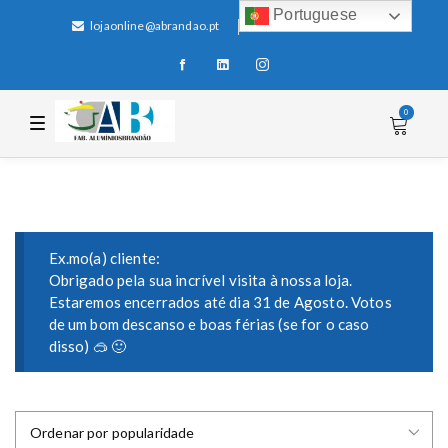
Portuguese
lojaonline@abrandao.pt
+351 256 600 100
0
T
o
g
g
l
e
n
a
v
i
Ex.mo(a) cliente:
g
Obrigado pela sua incrível visita à nossa loja.
a
Estaremos encerrados até dia 31 de Agosto. Votos
t
i
de um bom descanso e boas férias (se for o caso
o
disso) 🥽 🙂
n