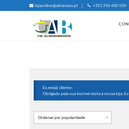
lojaonline@abrandao.pt
+351 256 600 100
CON
Ex.mo(a) cliente:
Obrigado pela sua incrível visita à nossa loja.