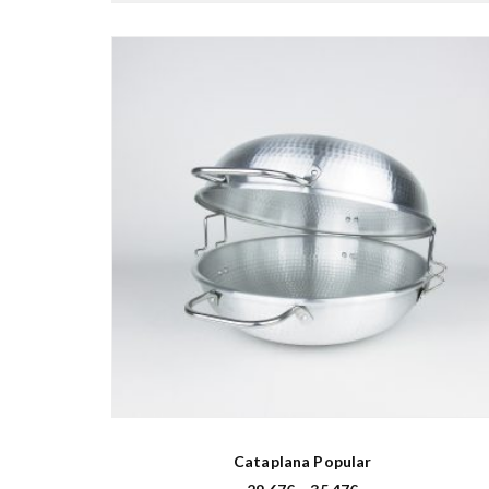
Cataplana Popular
P