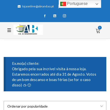
Portuguese
lojaonline@abrandao.pt
+351 256 600 100
0
T
o
g
g
l
e
n
a
v
i
Ex.mo(a) cliente:
g
Obrigado pela sua incrível visita à nossa loja.
a
Estaremos encerrados até dia 31 de Agosto. Votos
t
i
de um bom descanso e boas férias (se for o caso
o
disso) 🥽 🙂
n