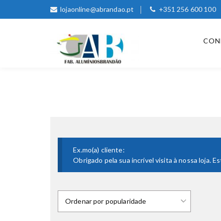
lojaonline@abrandao.pt
+351 256 600 100
CON
Ex.mo(a) cliente:
Obrigado pela sua incrível visita à nossa loja.