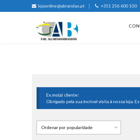
lojaonline@abrandao.pt
+351 256 600 100
CON
Ex.mo(a) cliente:
Obrigado pela sua incrível visita à nossa loja.