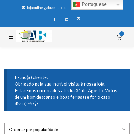
Portuguese
lojaonline@abrandao.pt
+351 256 600 100
0
T
o
g
g
l
e
n
a
v
i
Ex.mo(a) cliente:
g
Obrigado pela sua incrível visita à nossa loja.
a
Estaremos encerrados até dia 31 de Agosto. Votos
t
i
de um bom descanso e boas férias (se for o caso
o
disso) 🥽 🙂
n