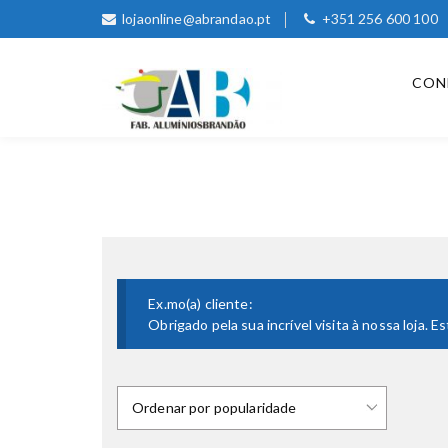
lojaonline@abrandao.pt
+351 256 600 100
CON
Ex.mo(a) cliente:
Obrigado pela sua incrível visita à nossa loja.