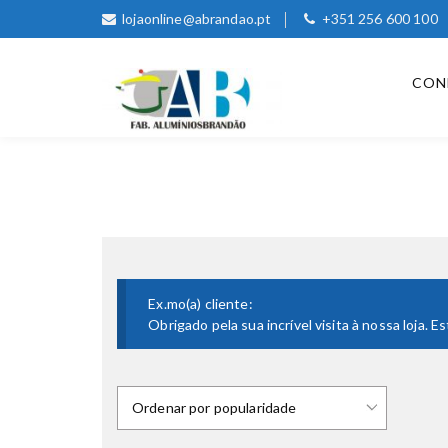
lojaonline@abrandao.pt
+351 256 600 100
CON
Ex.mo(a) cliente:
Obrigado pela sua incrível visita à nossa loja.