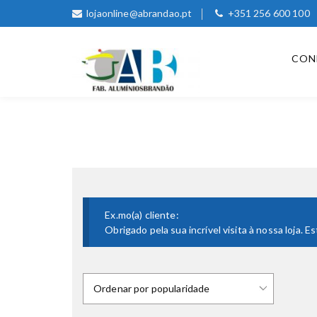
lojaonline@abrandao.pt
+351 256 600 100
CON
Ex.mo(a) cliente:
Obrigado pela sua incrível visita à nossa loja.