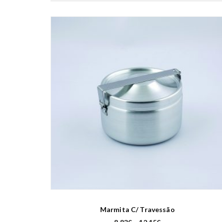
Marmita C/ Travessão
P