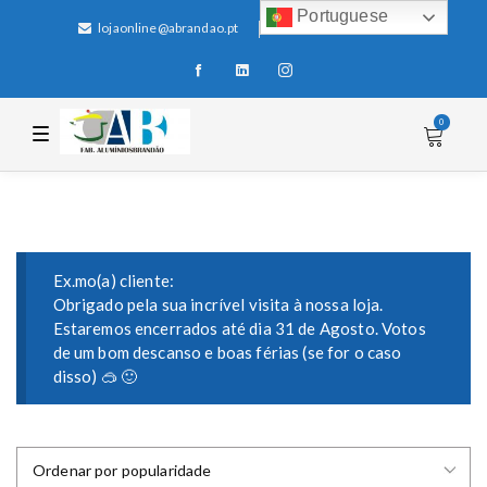
Portuguese
lojaonline@abrandao.pt
+351 256 600 100
0
T
o
g
g
l
e
n
a
v
i
Ex.mo(a) cliente:
g
Obrigado pela sua incrível visita à nossa loja.
a
Estaremos encerrados até dia 31 de Agosto. Votos
t
i
de um bom descanso e boas férias (se for o caso
o
disso) 🥽 🙂
n