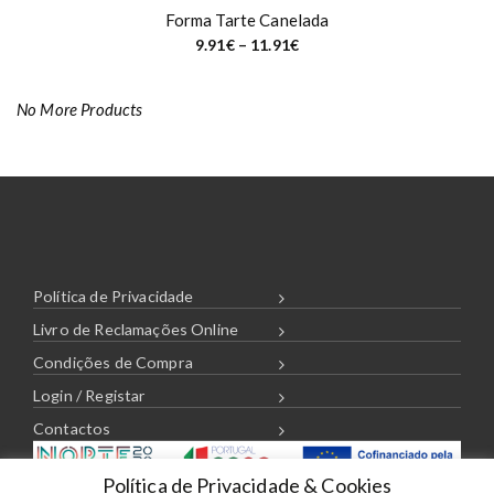
Forma Tarte Canelada
P
9.91
€
–
11.91
€
r
i
c
e
No More Products
r
a
n
g
e
:
9
.
9
1
€
t
Política de Privacidade
h
r
Livro de Reclamações Online
o
u
Condições de Compra
g
h
Login / Registar
1
1
Contactos
.
9
1
€
Política de Privacidade & Cookies