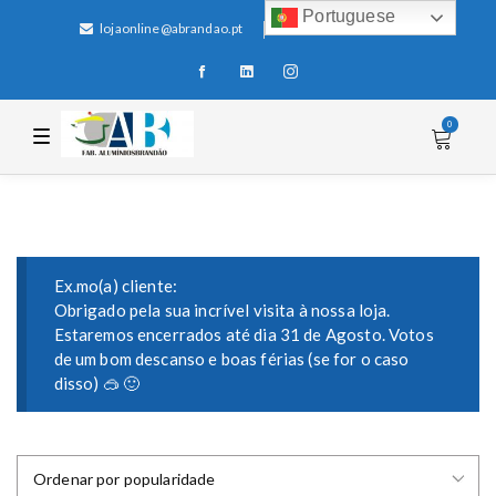
Portuguese
lojaonline@abrandao.pt
+351 256 600 100
0
T
o
g
g
l
e
n
a
v
i
Ex.mo(a) cliente:
g
Obrigado pela sua incrível visita à nossa loja.
a
Estaremos encerrados até dia 31 de Agosto. Votos
t
i
de um bom descanso e boas férias (se for o caso
o
disso) 🥽 🙂
n