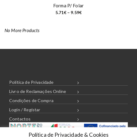
Forma P/ Folar
P
5.71
€
–
9.59
€
r
i
c
e
No More Products
r
a
n
g
e
:
5
.
7
1
€
t
Política de Privacidade
h
r
Livro de Reclamações Online
o
u
Condições de Compra
g
h
Login / Registar
9
.
Contactos
5
9
€
Política de Privacidade & Cookies