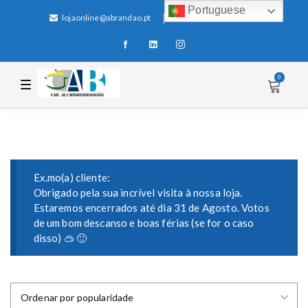
Portuguese
lojaonline@abrandao.pt
+351 256 600 100
0
T
o
g
g
l
e
n
a
v
i
Ex.mo(a) cliente:
g
Obrigado pela sua incrível visita à nossa loja.
a
Estaremos encerrados até dia 31 de Agosto. Votos
t
i
de um bom descanso e boas férias (se for o caso
o
disso) 🥽 🙂
n