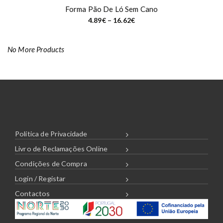
Forma Pão De Ló Sem Cano
P
4.89
€
–
16.62
€
r
i
c
e
No More Products
r
a
n
g
e
:
4
.
8
9
€
t
Política de Privacidade
h
r
Livro de Reclamações Online
o
u
Condições de Compra
g
h
Login / Registar
1
6
Contactos
.
6
2
€