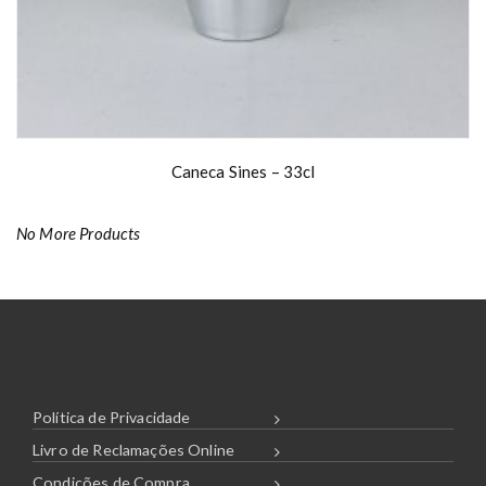
.
1
1
€
Caneca Sines – 33cl
No More Products
Política de Privacidade
Livro de Reclamações Online
Condições de Compra