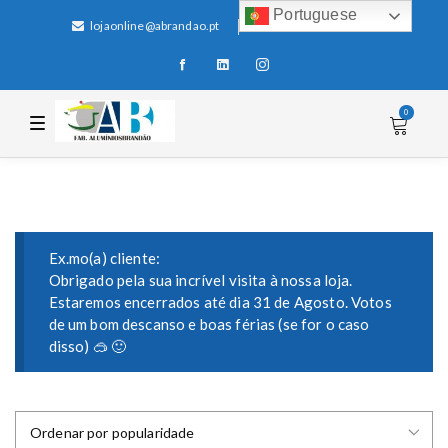
Portuguese
lojaonline@abrandao.pt
+351 256 600 100
0
T
o
g
g
l
e
n
a
v
i
Ex.mo(a) cliente:
g
Obrigado pela sua incrível visita à nossa loja.
a
Estaremos encerrados até dia 31 de Agosto. Votos
t
i
de um bom descanso e boas férias (se for o caso
o
disso) 🥽 🙂
n