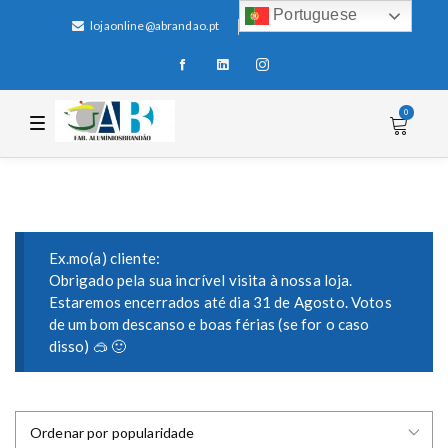
Portuguese
lojaonline@abrandao.pt
+351 256 600 100
0
T
o
g
g
l
e
n
a
v
i
Ex.mo(a) cliente:
g
Obrigado pela sua incrível visita à nossa loja.
a
Estaremos encerrados até dia 31 de Agosto. Votos
t
i
de um bom descanso e boas férias (se for o caso
o
disso) 🥽 🙂
n