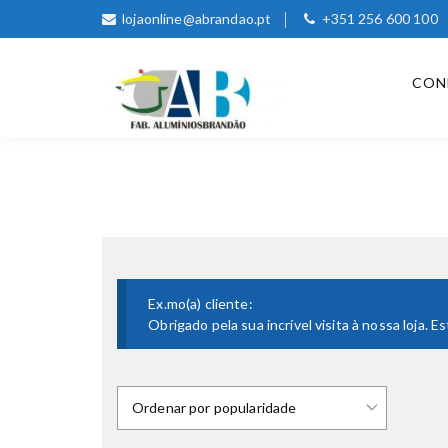
lojaonline@abrandao.pt
+351 256 600 100
CON
Ex.mo(a) cliente:
Obrigado pela sua incrível visita à nossa loja.