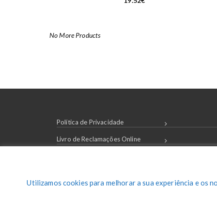
19.52
€
No More Products
Política de Privacidade
Livro de Reclamações Online
Condições de Compra
Login / Registar
Utilizamos cookies para melhorar a sua experiência e os n
Contactos