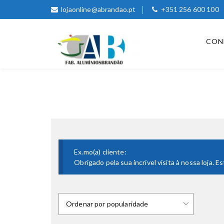
lojaonline@abrandao.pt
+351 256 600 100
CON
Ex.mo(a) cliente:
Obrigado pela sua incrível visita à nossa loja.