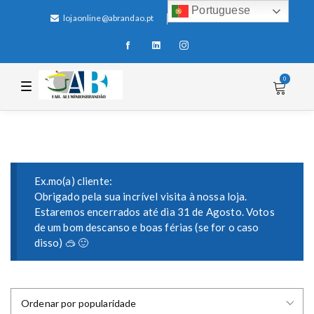
Portuguese
lojaonline@abrandao.pt
+351 256 600 100
0
T
o
g
g
l
e
n
a
v
i
Ex.mo(a) cliente:
g
Obrigado pela sua incrível visita à nossa loja.
a
Estaremos encerrados até dia 31 de Agosto. Votos
t
i
de um bom descanso e boas férias (se for o caso
o
disso) 🥽 🙂
n