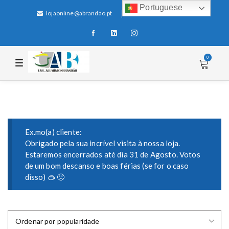
Portuguese
lojaonline@abrandao.pt
+351 256 600 100
0
T
o
g
g
l
e
n
a
v
i
Ex.mo(a) cliente:
g
Obrigado pela sua incrível visita à nossa loja.
a
Estaremos encerrados até dia 31 de Agosto. Votos
t
i
de um bom descanso e boas férias (se for o caso
o
disso) 🥽 🙂
n