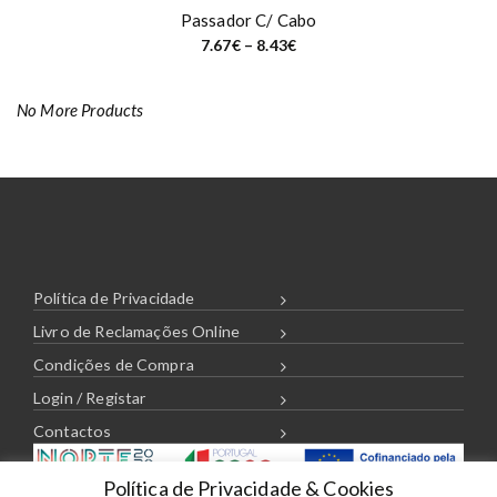
Passador C/ Cabo
P
7.67
€
–
8.43
€
r
i
c
e
No More Products
r
a
n
g
e
:
7
.
6
7
€
t
Política de Privacidade
h
r
Livro de Reclamações Online
o
u
Condições de Compra
g
h
Login / Registar
8
.
Contactos
4
3
€
Política de Privacidade & Cookies