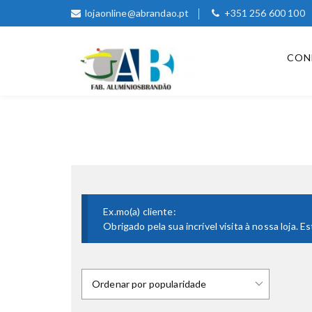
lojaonline@abrandao.pt
+351 256 600 100
CON
Ex.mo(a) cliente:
Obrigado pela sua incrível visita à nossa loja.