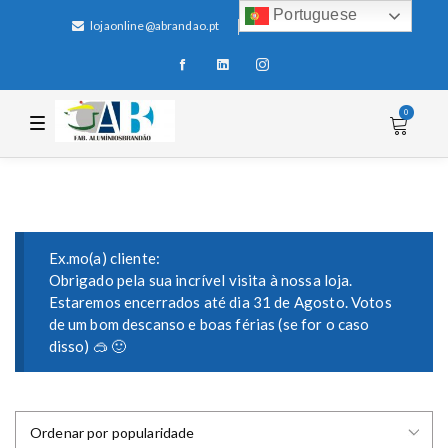
Portuguese
lojaonline@abrandao.pt
+351 256 600 100
0
T
o
g
g
l
e
n
a
v
i
Ex.mo(a) cliente:
g
Obrigado pela sua incrível visita à nossa loja.
a
Estaremos encerrados até dia 31 de Agosto. Votos
t
i
de um bom descanso e boas férias (se for o caso
o
disso) 🥽 🙂
n