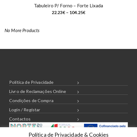
Tabuleiro P/ Forno – Forte Lixada
P
22.23
€
–
104.25
€
r
i
c
e
No More Products
r
a
n
g
e
:
2
2
.
2
3
€
Política de Privacidade
t
h
Livro de Reclamações Online
r
o
Condições de Compra
u
g
Login / Registar
h
1
Contactos
0
4
.
2
Política de Privacidade & Cookies
5