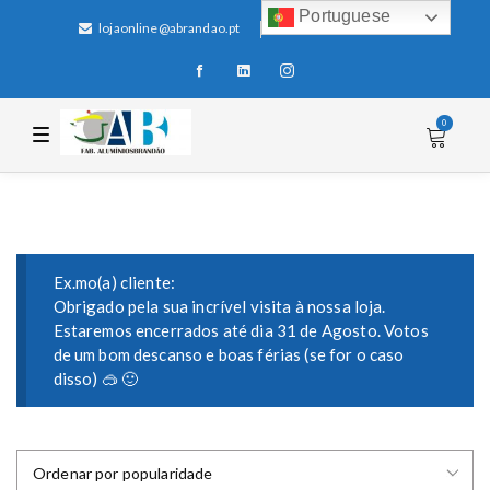
Portuguese
lojaonline@abrandao.pt
+351 256 600 100
0
T
o
g
g
l
e
n
a
v
i
Ex.mo(a) cliente:
g
Obrigado pela sua incrível visita à nossa loja.
a
Estaremos encerrados até dia 31 de Agosto. Votos
t
i
de um bom descanso e boas férias (se for o caso
o
disso) 🥽 🙂
n