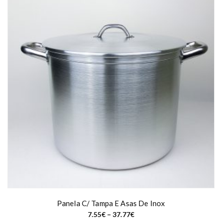
Panela C/ Tampa E Asas De Inox
P
7.55
€
–
37.77
€
r