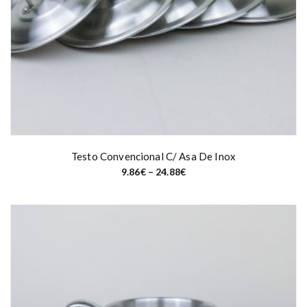
o
u
g
h
1
0
4
.
2
5
€
Testo Convencional C/ Asa De Inox
P
9.86
€
–
24.88
€
r
i
c
e
r
a
n
g
e
:
9
.
8
6