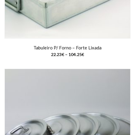
4
.
2
8
€
Tabuleiro P/ Forno – Forte Lixada
P
22.23
€
–
104.25
€
r
i
c
e
r
a
n
g
e
:
2
2
.
2
3
€
t
h
r