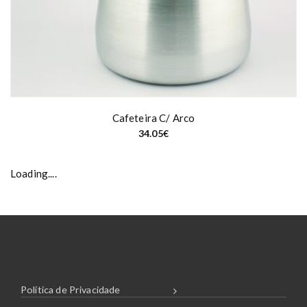
3
3
.
0
7
€
Cafeteira C/ Arco
34.05
€
Loading....
Política de Privacidade