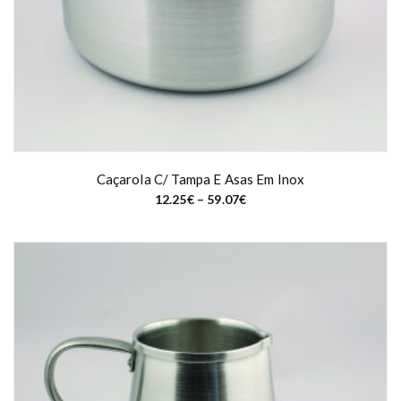
h
4
1
.
1
9
€
Caçarola C/ Tampa E Asas Em Inox
P
12.25
€
–
59.07
€
r
i
c
e
r
a
n
g
e
:
1
2
.
2
5
€