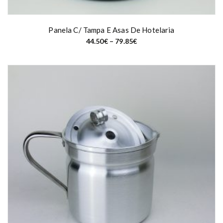
Panela C/ Tampa E Asas De Hotelaria
P
44.50
€
–
79.85
€
r
i
c
e
r
a
n
g
e
:
4
4
.
5
0
€
t
h
r
o
u
g
h
7
9
.