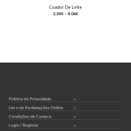
Coador De Leite
P
2.34
€
–
4.06
€
r
i
c
e
r
a
n
g
e
:
2
.
3
4
€
t
h
r
o
u
Política de Privacidade
g
h
Livro de Reclamações Online
4
.
0
Condições de Compra
6
€
Login / Registar