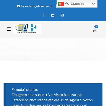
Portuguese
lojaonline@abrandao.pt
+351 256 600 100
0
T
o
g
g
l
e
Escumadeira Forte 14 PRO
n
a
v
i
g
a
t
i
o
n
Ex.mo(a) cliente:
Obrigado pela sua incrível visita à nossa loja.
Estaremos encerrados até dia 31 de Agosto. Votos
de um bom descanso e boas férias (se for o caso