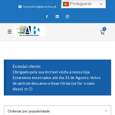
Portuguese
lojaonline@abrandao.pt
+351 256 600 100
0
T
o
g
g
l
e
n
a
v
i
Ex.mo(a) cliente:
g
Obrigado pela sua incrível visita à nossa loja.
a
Estaremos encerrados até dia 31 de Agosto. Votos
t
i
de um bom descanso e boas férias (se for o caso
o
disso) 🥽 🙂
n