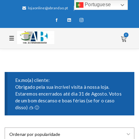
Portuguese
lojaonline@abrandao.pt
+351 256 600 100
0
T
o
g
g
l
e
n
a
v
i
Ex.mo(a) cliente:
g
Obrigado pela sua incrível visita à nossa loja.
a
Estaremos encerrados até dia 31 de Agosto. Votos
t
i
de um bom descanso e boas férias (se for o caso
o
disso) 🥽 🙂
n