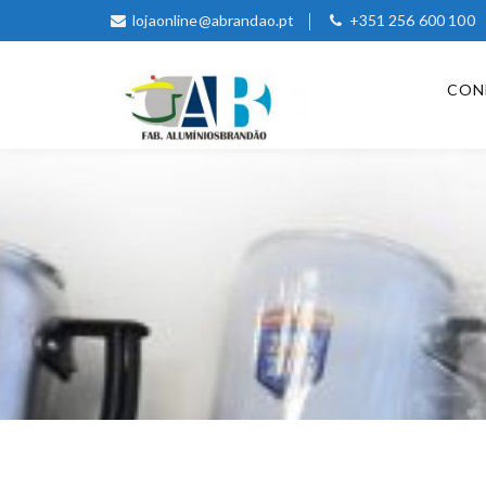
lojaonline@abrandao.pt
+351 256 600 100
CON