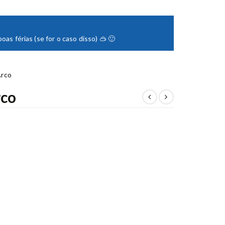
as férias (se for o caso disso) 🥽 🙂
Arco
rco