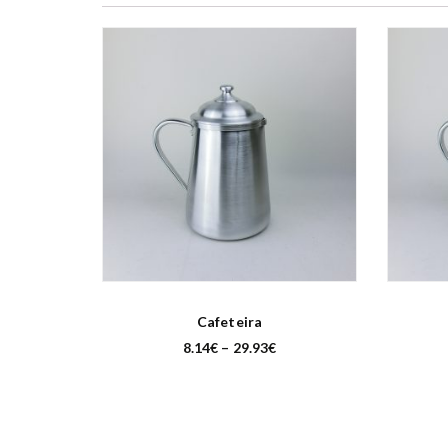
Cafeteira
P
8.14
€
–
29.93
€
r
i
c
e
r
a
n