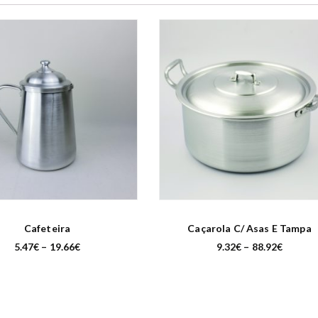
Cafeteira
Caçarola C/ Asas E Tampa
P
P
5.47
€
–
19.66
€
9.32
€
–
88.92
€
r
r
i
i
c
c
e
e
r
r
a
a
n
n