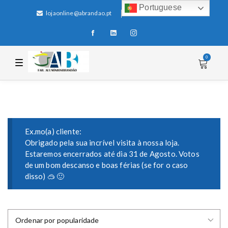
Portuguese
lojaonline@abrandao.pt
+351 256 600 100
0
T
o
g
g
l
e
n
a
v
i
Ex.mo(a) cliente:
g
Obrigado pela sua incrível visita à nossa loja.
a
Estaremos encerrados até dia 31 de Agosto. Votos
t
i
de um bom descanso e boas férias (se for o caso
o
disso) 🥽 🙂
n