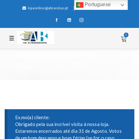
Portuguese
lojaonline@abrandao.pt
+351 256 600 100
0
T
o
g
g
l
e
Panela C/ Asas E Tampa
n
a
v
i
g
a
t
i
o
n
Ex.mo(a) cliente:
Obrigado pela sua incrível visita à nossa loja.
Estaremos encerrados até dia 31 de Agosto. Votos
de um bom descanso e boas férias (se for o caso