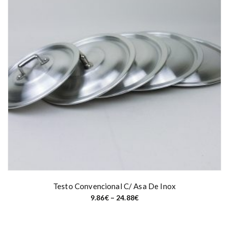
Testo Convencional C/ Asa De Inox
P
9.86
€
–
24.88
€
r
i
c
e