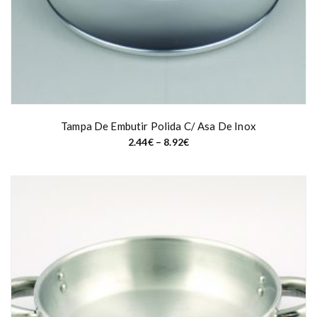
Tampa De Embutir Polida C/ Asa De Inox
P
2.44
€
–
8.92
€
r
i
c
e
r
a
n
g
e
:
2
.
4
4
€
t
h