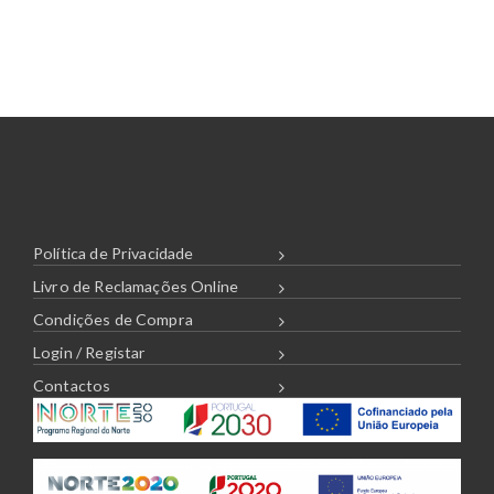
r
a
n
g
e
:
9
.
8
6
€
t
h
r
o
u
Política de Privacidade
g
h
Livro de Reclamações Online
2
4
.
Condições de Compra
8
8
Login / Registar
€
Contactos