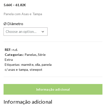
P
5.66
€
–
61.82
€
r
i
Panela com Asas e Tampa
c
e
r
Ø Diâmetro
a
n
g
e
:
5
.
6
REF:
n.d.
6
€
Categorias:
Panelas
,
Série
t
Extra
h
r
Etiquetas:
marmite
,
olla
,
panela
o
c/ asas e tampa
,
stewpot
u
g
h
6
1
.
Informação adicional
8
2
€
Informação adicional