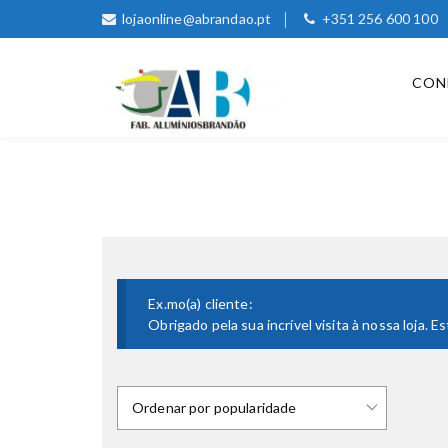
lojaonline@abrandao.pt
+351 256 600 100
CON
Ex.mo(a) cliente:
Obrigado pela sua incrível visita à nossa loja.