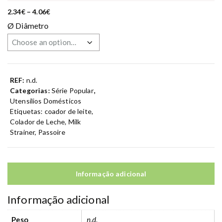
P
2.34
€
–
4.06
€
r
Ø Diâmetro
i
c
e
r
a
n
g
e
REF:
n.d.
:
2
Categorias:
Série Popular
,
.
Utensílios Domésticos
3
4
Etiquetas:
coador de leite
,
€
Colador de Leche
,
Milk
t
h
Strainer
,
Passoire
r
o
u
g
h
4
Informação adicional
.
0
6
Informação adicional
€
Peso
n.d.