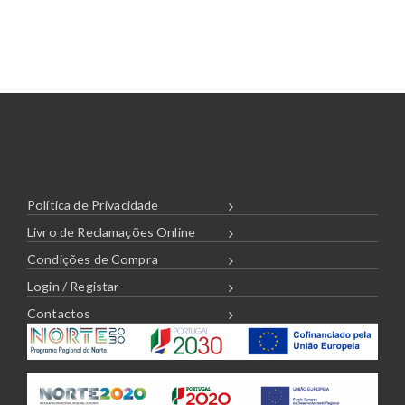
r
a
n
g
e
:
3
.
7
6
€
t
h
r
o
u
Política de Privacidade
g
h
Livro de Reclamações Online
4
.
9
Condições de Compra
2
€
Login / Registar
Contactos