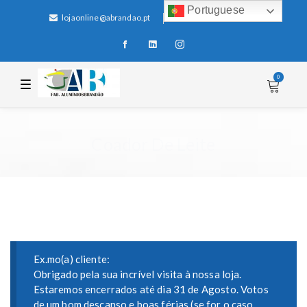
Portuguese
lojaonline@abrandao.pt
+351 256 600 100
0
T
o
g
g
l
e
Coador De Leite
n
a
v
i
g
a
t
i
o
n
Ex.mo(a) cliente:
Obrigado pela sua incrível visita à nossa loja.
Estaremos encerrados até dia 31 de Agosto. Votos
de um bom descanso e boas férias (se for o caso