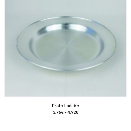
Prato Ladeiro
P
3.76
€
–
4.92
€
r
i
c
e