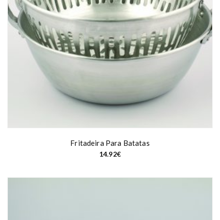
€
t
h
r
o
u
g
h
1
5
.
4
4
€
Fritadeira Para Batatas
14.92
€