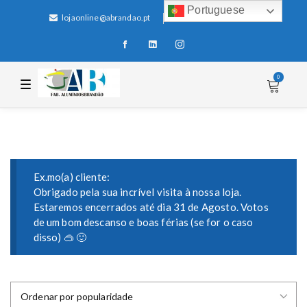
Portuguese
lojaonline@abrandao.pt
+351 256 600 100
0
T
o
g
g
l
e
n
a
v
i
Ex.mo(a) cliente:
g
Obrigado pela sua incrível visita à nossa loja.
a
Estaremos encerrados até dia 31 de Agosto. Votos
t
i
de um bom descanso e boas férias (se for o caso
o
disso) 🥽 🙂
n