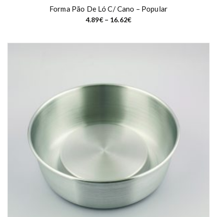
Forma Pão De Ló C/ Cano – Popular
P
4.89
€
–
16.62
€
r
i
c
e
r
a
n
g
e
:
4
.
8
9
€
t
h
r
o
u
g
h
1
6
.
6
2
€