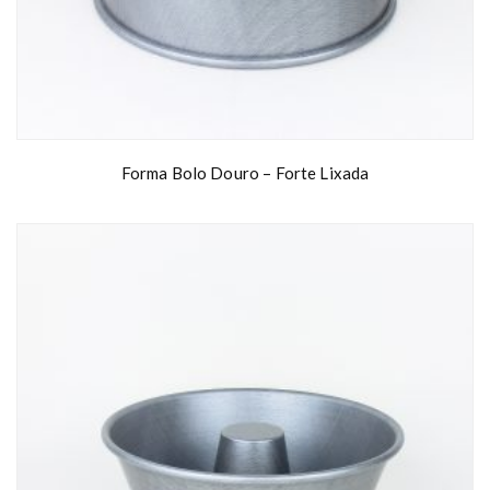
0
6
€
Forma Bolo Douro – Forte Lixada