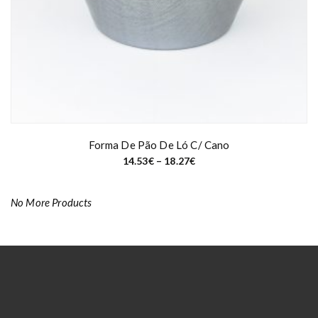
Forma De Pão De Ló C/ Cano
P
14.53
€
–
18.27
€
r
i
c
e
No More Products
r
a
n
g
e
:
1
4
.
5
3