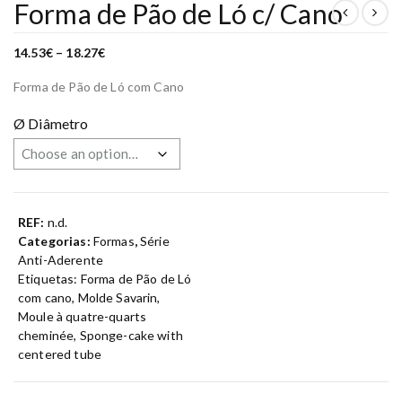
Forma de Pão de Ló c/ Cano
P
14.53
€
–
18.27
€
r
i
Forma de Pão de Ló com Cano
c
e
r
Ø Diâmetro
a
n
g
e
:
1
4
.
REF:
n.d.
5
3
Categorias:
Formas
,
Série
€
Anti-Aderente
t
h
Etiquetas:
Forma de Pão de Ló
r
com cano
,
Molde Savarin
,
o
u
Moule à quatre-quarts
g
cheminée
,
Sponge-cake with
h
1
centered tube
8
.
2