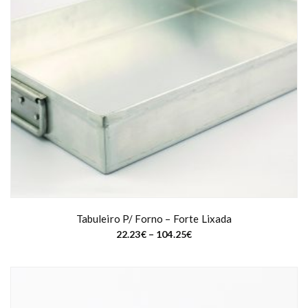
Tabuleiro P/ Forno – Forte Lixada
P
22.23
€
–
104.25
€
r
i
c
e
r
a
n