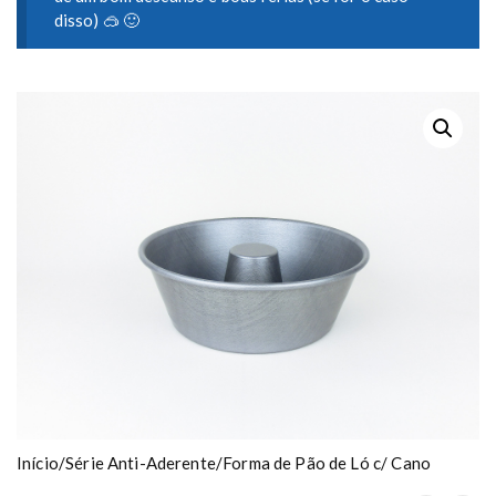
disso) 🥽 🙂
Início
/
Série Anti-Aderente
/
Forma de Pão de Ló c/ Cano