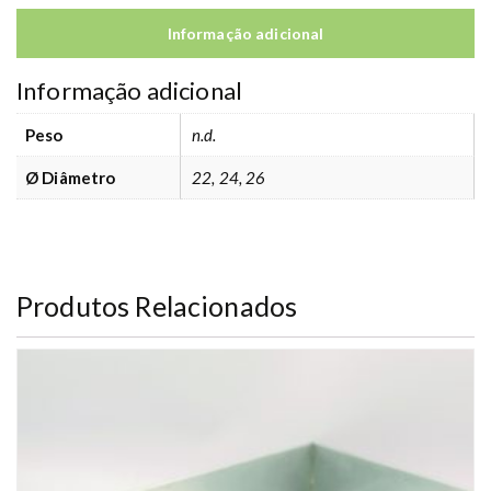
7
€
Informação adicional
Informação adicional
Peso
n.d.
Ø Diâmetro
22, 24, 26
Produtos Relacionados