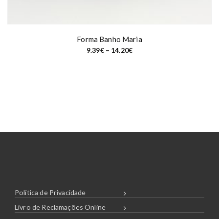
Forma Banho Maria
P
9.39
€
–
14.20
€
r
i
c
e
r
a
n
g
e
:
9
.
3
9
€
t
h
r
o
u
Política de Privacidade
g
h
Livro de Reclamações Online
1
4