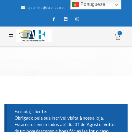
Portuguese
lojaonline@abrandao.pt
+351 256 600 100
0
T
o
g
g
l
e
Forma De Pão De Ló C/ Cano
n
a
v
i
g
a
t
i
o
n
Ex.mo(a) cliente:
Obrigado pela sua incrível visita à nossa loja.
Estaremos encerrados até dia 31 de Agosto. Votos
de um bom descanso e boas férias (se for o caso