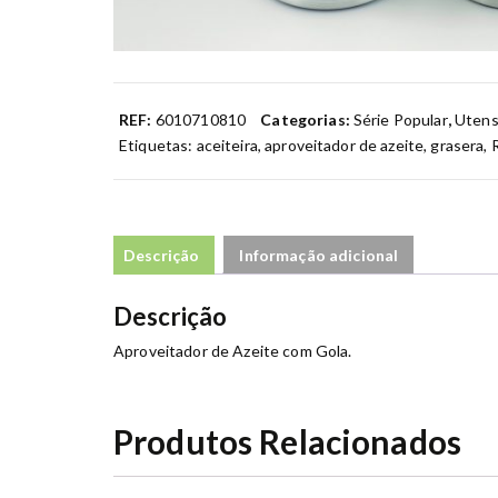
REF:
6010710810
Categorias:
Série Popular
,
Utens
Etiquetas:
aceiteira
,
aproveitador de azeite
,
grasera
,
Descrição
Informação adicional
Descrição
Aproveitador de Azeite com Gola.
Produtos Relacionados