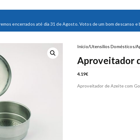
staremos encerrados até dia 31 de Agosto. Votos de um bom descanso e bo
Início
/
Utensílios Domésticos
/
A
Aproveitador 
4.19
€
Aproveitador de Azeite com Go