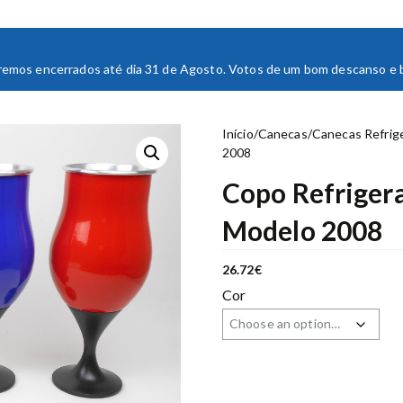
staremos encerrados até dia 31 de Agosto. Votos de um bom descanso e bo
Início
/
Canecas
/
Canecas Refrig
2008
Copo Refrigera
Modelo 2008
26.72
€
Cor