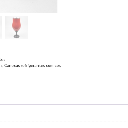
tes
as
,
Canecas refrigerantes com cor
,