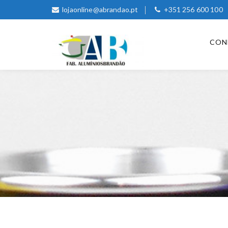
lojaonline@abrandao.pt
+351 256 600 100
CON