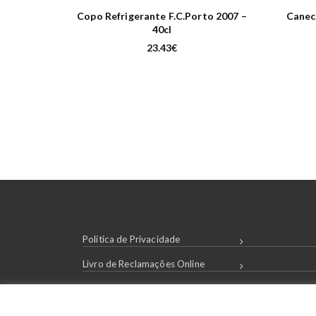
Copo Refrigerante F.C.Porto 2007 –
Caneca
40cl
23.43
€
Política de Privacidade
Livro de Reclamações Online
Condições de Compra
Login / Registar