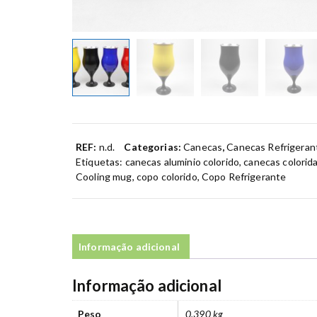
REF:
n.d.
Categorias:
Canecas
,
Canecas Refrigeran
Etiquetas:
canecas aluminio colorido
,
canecas colorid
Cooling mug
,
copo colorido
,
Copo Refrigerante
Informação adicional
Informação adicional
Peso
0.390 kg