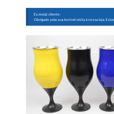
Ex.mo(a) cliente:
Obrigado pela sua incrível visita à nossa loja. E