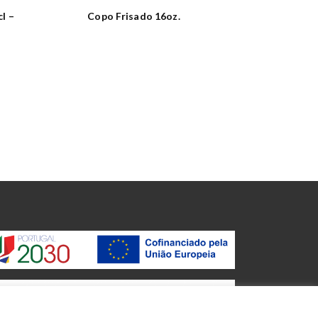
l –
Copo Frisado 16oz.