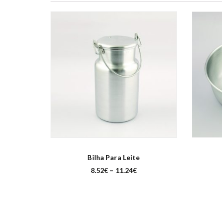
Bilha Para Leite
P
8.52
€
–
11.24
€
r
i
c
e
r
a
n