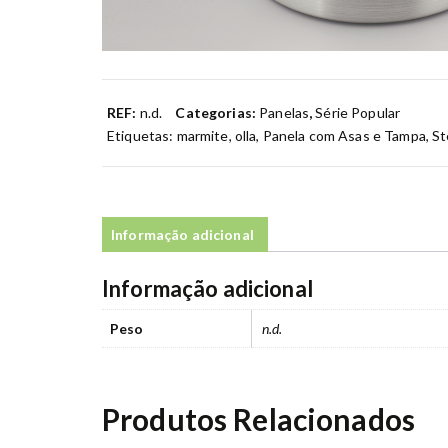
REF:
n.d.
Categorias:
Panelas
,
Série Popular
Etiquetas:
marmite
,
olla
,
Panela com Asas e Tampa
,
St
Informação adicional
Informação adicional
Peso
n.d.
Produtos Relacionados