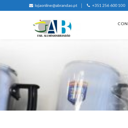
lojaonline@abrandao.pt
+351 256 600 100
CON