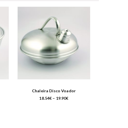
Chaleira Disco Voador
P
18.54
€
–
19.90
€
r
i
c
e
r
a
n