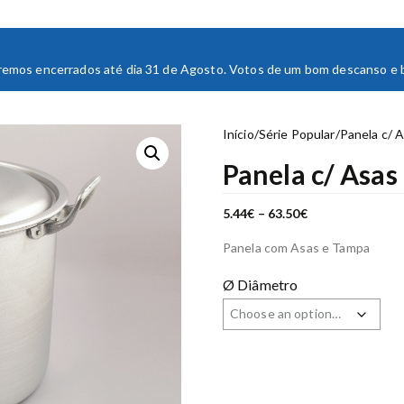
staremos encerrados até dia 31 de Agosto. Votos de um bom descanso e bo
Início
/
Série Popular
/
Panela c/ 
Panela c/ Asas
P
5.44
€
–
63.50
€
r
i
Panela com Asas e Tampa
c
e
r
Ø Diâmetro
a
n
g
e
:
5
.
4
4
€