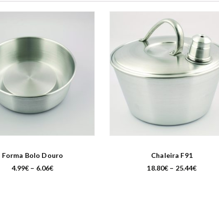
Forma Bolo Douro
Chaleira F91
P
P
4.99
€
–
6.06
€
18.80
€
–
25.44
€
r
r
i
i
c
c
e
e
r
r
a
a
n
n