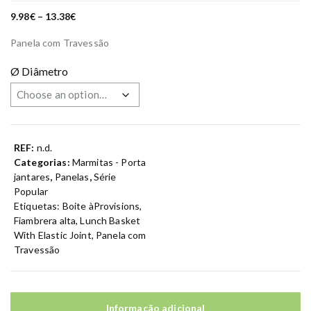
P
9.98
€
–
13.38
€
r
i
Panela com Travessão
c
e
r
Ø Diâmetro
a
n
g
e
:
9
.
9
REF:
n.d.
8
€
Categorias:
Marmitas - Porta
t
jantares
,
Panelas
,
Série
h
r
Popular
o
Etiquetas:
Boite àProvisions
,
u
g
Fiambrera alta
,
Lunch Basket
h
With Elastic Joint
,
Panela com
1
3
Travessão
.
3
8
€
Informação adicional