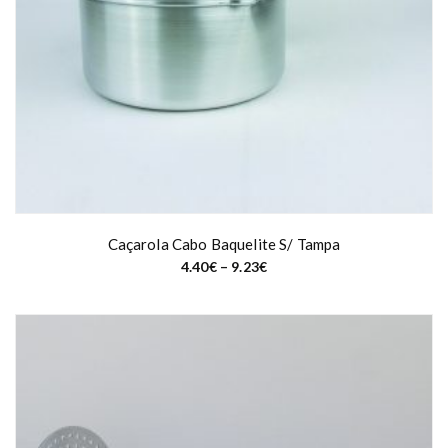
Caçarola Cabo Baquelite S/ Tampa
P
4.40
€
–
9.23
€
r
i
c
e
r
a
n
g
e
:
4
.
4