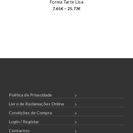
Forma Tarte Lisa
P
7.65
€
–
25.73
€
r
i
c
e
r
a
n
g
e
:
7
.
6
5
€
t
h
r
o
u
Política de Privacidade
g
h
Livro de Reclamações Online
2
5
.
Condições de Compra
7
3
Login / Registar
€
Contactos