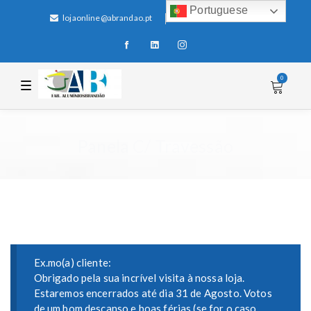
Portuguese
lojaonline@abrandao.pt
+351 256 600 100
0
T
o
g
g
l
e
Panela C/ Travessão
n
a
v
i
g
a
t
i
o
n
Ex.mo(a) cliente:
Obrigado pela sua incrível visita à nossa loja.
Estaremos encerrados até dia 31 de Agosto. Votos
de um bom descanso e boas férias (se for o caso